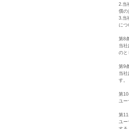
2.
償の
3.
につ
第8
当社
のと
第9
当社
す。
第1
ユー
第1
ユー
する